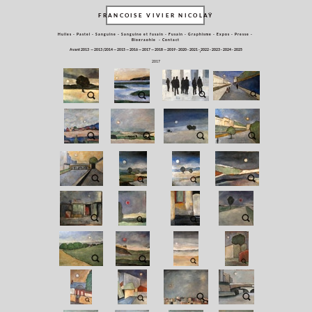
FRANCOISE VIVIER NICOLAŸ
Huiles
-
Pastel
-
Sanguine
-
Sanguine et fusain
-
Fusain
-
Graphisme
-
Expos
-
Presse
-
Biographie
-
Contact
Avant 2013
—
2013 /2014
—
2015
—
2016
—
2017
—
2018
—
2019 -
2020
- 2021 -
2022 -
2023 -
2024 -
2025
2017